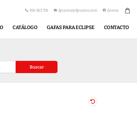
936 363 718
dpuntos@dpuntos.com
Acceso
IO
CATÁLOGO
GAFAS PARA ECLIPSE
CONTACTO
Buscar