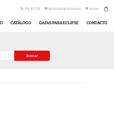
936 363 718
dpuntos@dpuntos.com
Acceso
IO
CATÁLOGO
GAFAS PARA ECLIPSE
CONTACTO
Buscar