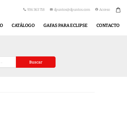
936 363 718
dpuntos@dpuntos.com
Acceso
IO
CATÁLOGO
GAFAS PARA ECLIPSE
CONTACTO
Buscar