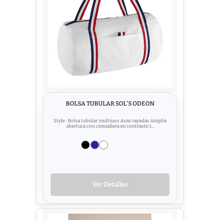
BOLSA TUBULAR SOL'S ODEON
Style : Bolsa tubular multiuso Asas rayadas Amplia
abertura con cremallera en contraste 1...
Ver Detalles