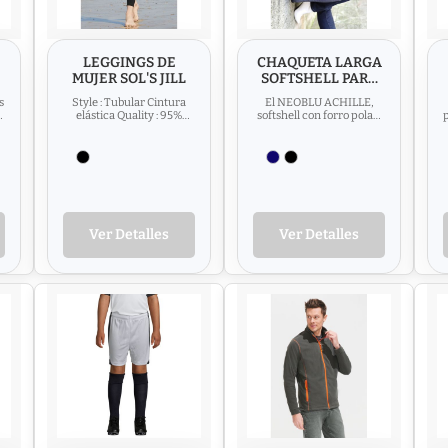
LEGGINGS DE
CHAQUETA LARGA
MUJER SOL'S JILL
SOFTSHELL PARA
MUJER NEOBLU
s
Style : Tubular Cintura
El NEOBLU ACHILLE,
ACHILLE WOMEN
a
elástica Quality : 95%
softshell con forro polar,
o
algodón peinado - 5%
es el aliado perfecto para
elastano Care : Washing :...
quienes trabajan al...
Ver Detalles
Ver Detalles