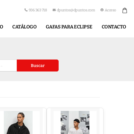
936 363 718
dpuntos@dpuntos.com
Acceso
IO
CATÁLOGO
GAFAS PARA ECLIPSE
CONTACTO
Buscar