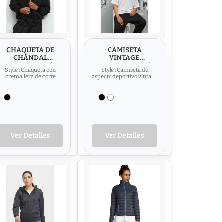
CHAQUETA DE
CAMISETA
CHÁNDAL
VINTAGE
VINTAGE SOL'S
DEPORTIVA SOL'S
Style : Chaqueta con
Style : Camiseta de
JUNIOR
NINO
cremallera de corte
aspecto deportivo vintage
relajado Hombros caídos
Panel de interlock sin
Bolsillos laterales
costuras en los hombros...
ribeteados...
Ver Detalles
Ver Detalles