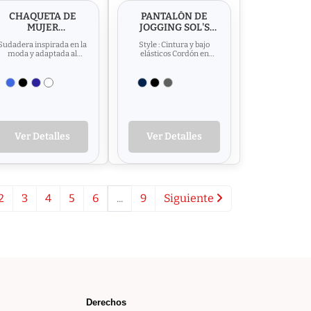
CHAQUETA DE
PANTALÓN DE
MUJER
JOGGING SOL'S
CONTRASTADA
JOGGER
Sudadera inspirada en la
Style : Cintura y bajo
CON CAPUCHA
moda y adaptada al
elásticos Cordón en
SOL'S SOUL
mundo promocional.
cintura 2 bolsillos
WOMEN
Cremallera oculta que
laterales 1 bolsillo detrás ...
permite...
Ver Detalles
Ver Detalles
2
3
4
5
6
...
9
Siguiente
Derechos