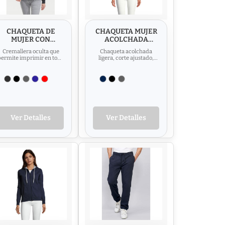
CHAQUETA DE
CHAQUETA MUJER
MUJER CON
ACOLCHADA
CAPUCHA SOL'S
LIGERA SOL'S RIDE
Cremallera oculta que
Chaqueta acolchada
SEVEN WOMEN
WOMEN
permite imprimir en toda
ligera, corte ajustado,
la superficie delantera.
forro y cremallera en
Corte moderno con...
contraste Style : 2
bolsillos...
Ver Detalles
Ver Detalles