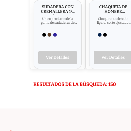
SUDADERA CON
CHAQUETA DE
CREMALLERA 1/4
HOMBRE
SOL'S SCOTT
ACOLCHADA
Único producto de la
Chaqueta acolchada
LIGERA SOL'S RID
gama de sudaderas de
ligera, corte ajustado,
MEN
SOL’S dotado de cuello
forro y cremallera en
con cremallera y bicolor.
contraste Style : 2
Corte...
bolsillos...
Ver Detalles
Ver Detalles
RESULTADOS DE LA BÚSQUEDA: 150