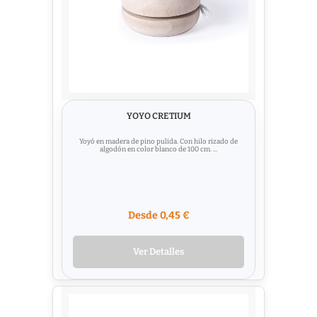
YOYO CRETIUM
Yoyó en madera de pino pulida. Con hilo rizado de
algodón en color blanco de 100 cm. ...
Desde 0,45 €
Ver Detalles