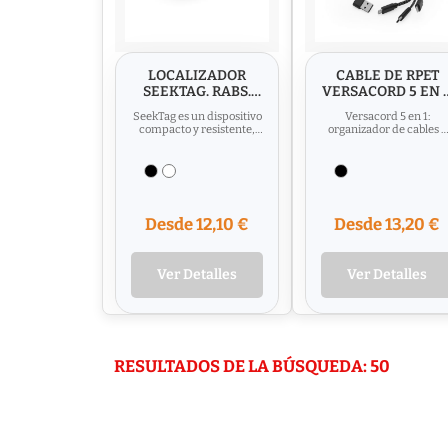
LOCALIZADOR
CABLE DE RPET
SEEKTAG. RABS.
VERSACORD 5 EN 1
COMPATIBLE CON
TUBO RABS. CARG
SeekTag es un dispositivo
Versacord 5 en 1:
APPLE Y ANDROID
RÁPIDA
compacto y resistente,
organizador de cables 5
compatible con Android y
en 1 fabricado en rPET
Apple, fabricado en...
trenzado. Un accesorio...
Desde 12,10 €
Desde 13,20 €
Ver Detalles
Ver Detalles
RESULTADOS DE LA BÚSQUEDA: 50