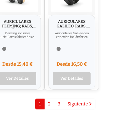
AURICULARES
AURICULARES
FLEMING; RABS,
GALILEO; RABS ,
BAMBÚ. 400 MAH.
200 MAH.
Fleming son unos
Auriculares Galileo con
AUTONOMÍA:
DURACIÓN
auriculares fabricados en
conexión inalámbrica
HASTA 8 H
BATERÍA: HASTA 8
ABS reciclado con
V5.0 de hasta 10 metros.
H
detalles de bambú. La
La estructura rABS y las...
batería de...
Desde 15,40 €
Desde 16,50 €
Ver Detalles
Ver Detalles
1
2
3
Siguiente