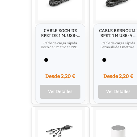
CABLE KOCH DE
CABLE BERNOULL
RPET DE 1 M. USB-C
RPET. 1 M USB-A A
A USB-C. CARGA
LIGHTNING
Cable de carga rápida
Cable de carga rápida
RÁPIDA
Koch de 1 metro en rPET.
Bernoulli de 1 metro en
Conecta USB-C a USB-C
rPET, diseñado para
con un diseño sencillo y...
simplificar y acelerar tu
vida...
Desde 2,20 €
Desde 2,20 €
Ver Detalles
Ver Detalles