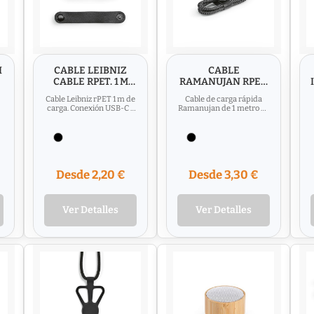
I
CABLE LEIBNIZ
CABLE
CABLE RPET. 1 M
RAMANUJAN RPET.
USB-C A USB-A
1 M USB-C A
Cable Leibniz rPET 1 m de
Cable de carga rápida
LIGHTNING.
carga. Conexión USB-C a
Ramanujan de 1 metro en
CARGA RÁPIDA
USB-A. Conecta sin
rPET. Conecta sin
esfuerzo USB-C con USB-
problemas USB-C a
A....
Lightning....
Desde 2,20 €
Desde 3,30 €
Ver Detalles
Ver Detalles