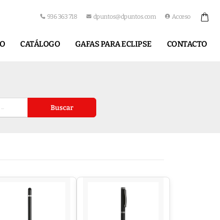
936 363 718
dpuntos@dpuntos.com
Acceso
IO
CATÁLOGO
GAFAS PARA ECLIPSE
CONTACTO
Buscar