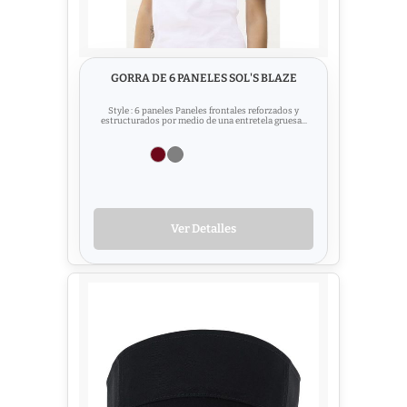
GORRA DE 6 PANELES SOL'S BLAZE
Style : 6 paneles Paneles frontales reforzados y
estructurados por medio de una entretela gruesa...
Ver Detalles