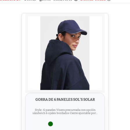
GORRA DE 6 PANELES SOL'S SOLAR
Style : 6 paneles Visera precurvada con opción
sándwich 6 ojales bordados Cierre ajustable por...