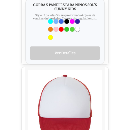
GORRA 5 PANELES PARA NIÑOS SOL'S
SUNNY KIDS
Style : 5 paneles Visera preformada 4 ojales de
ventilación bordados Cierre atrás regulable con...
Ver Detalles