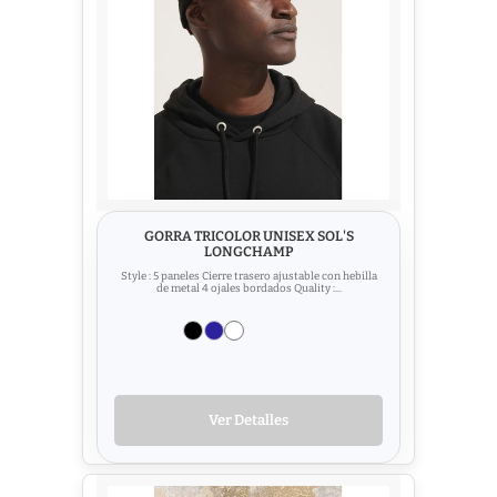
GORRA TRICOLOR UNISEX SOL'S
LONGCHAMP
Style : 5 paneles Cierre trasero ajustable con hebilla
de metal 4 ojales bordados Quality :...
Ver Detalles