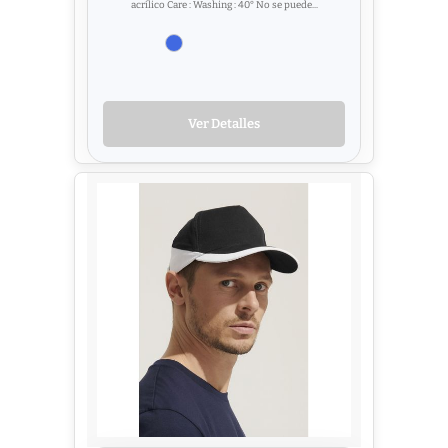
acrílico Care : Washing : 40° No se puede...
Ver Detalles