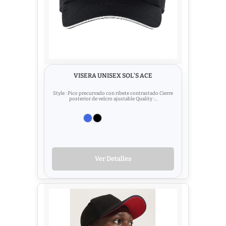
VISERA UNISEX SOL'S ACE
Style : Pico precurvado con ribete contrastado Cierre
posterior de velcro ajustable Quality :...
Ver Detalles