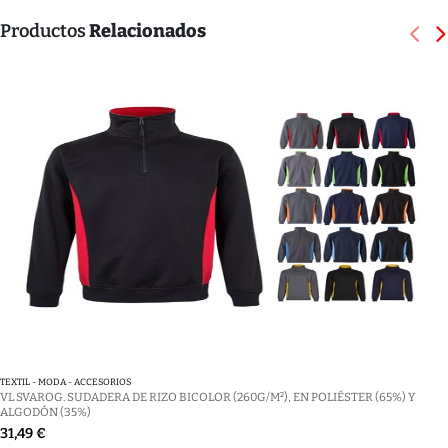
Productos
Relacionados
TEXTIL - MODA - ACCESORIOS
VL SVAROG. SUDADERA DE RIZO BICOLOR (260G/M²), EN POLIÉSTER (65%) Y
ALGODÓN (35%)
31,49 €