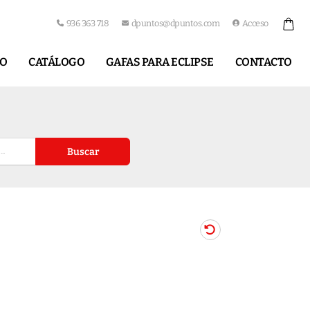
936 363 718
dpuntos@dpuntos.com
Acceso
IO
CATÁLOGO
GAFAS PARA ECLIPSE
CONTACTO
Buscar