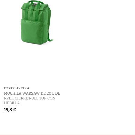
ECOLOGÍA - ÉTICA
SEGURIDAD
MOCHILA WARSAW DE 20 L DE
COLGANTE DE TPU REFLECTANTE
RPET. CIERRE ROLL TOP CON
EN FORMA DE PLACA H-12 RFX™
HEBILLA
1,8 €
19,8 €