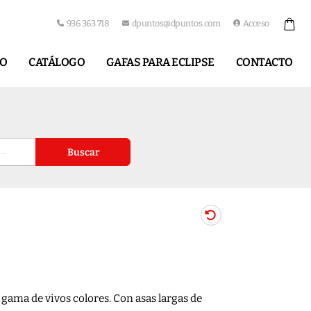
936 363 718
dpuntos@dpuntos.com
Acceso
IO
CATÁLOGO
GAFAS PARA ECLIPSE
CONTACTO
Buscar
ama de vivos colores. Con asas largas de