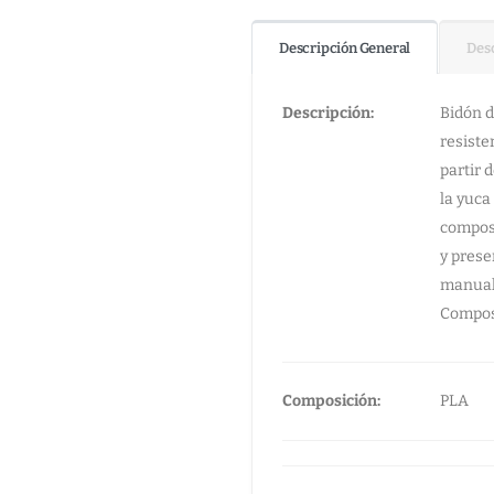
Descripción General
Desc
Descripción:
Bidón d
resiste
partir 
la yuca
compost
y prese
manual 
Compos
Composición:
PLA