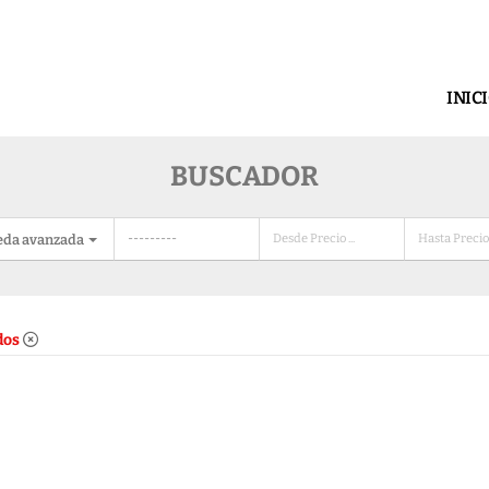
INIC
BUSCADOR
eda avanzada
dos