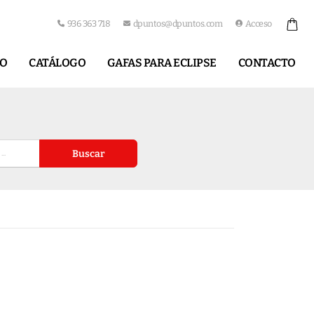
936 363 718
dpuntos@dpuntos.com
Acceso
IO
CATÁLOGO
GAFAS PARA ECLIPSE
CONTACTO
Buscar