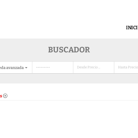
INIC
BUSCADOR
eda avanzada
s