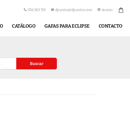
936 363 718
dpuntos@dpuntos.com
Acceso
IO
CATÁLOGO
GAFAS PARA ECLIPSE
CONTACTO
Buscar